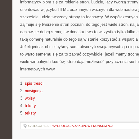
informatycy biorą się za robienie stron. Ludzie, jacy tworzą stron
orientować w języku HTML oraz innych ważnych dla webmastera 
szczęście ludzie tworzący strony to fachowcy. W współczesnyc
zajmuje się tworzenie stron poznań, do tego jest wiele stron, na 
całkowicie dobrą stronę i w dodatku trwa to wszystko tylko kilka 
taką domenę naturalnie do tego są w stanie korzystać z wsparcia
Jeżeli jednak chcielibyśmy sami utworzyć swoją prywatną i niepow
to warto samemu się za to zabrać oczywiście, jeżeli mamy trochę
wiele wirtualnych kursów, które dają możliwość przyuczenia się 
internetowych www.
1.
spis tresci
2.
nawigacja
3.
wpisy
4.
teksty
5.
teksty
CATEGORIES:
PSYCHOLOGIA ZAKUPÓW I KONSUMPCJI