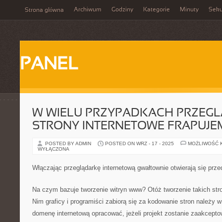
Archiwum
Godziny
Kategorie
Minuty
Sek
Strona główna
PANEL
W WIELU PRZYPADKACH PRZEGL
STRONY INTERNETOWE FRAPUJE
POSTED BY ADMIN
POSTED ON WRZ - 17 - 2025
MOŻLIWOŚĆ 
WYŁĄCZONA
Włączając przeglądarkę internetową gwałtownie otwierają się prze
Na czym bazuje tworzenie witryn www? Otóż tworzenie takich stro
Nim graficy i programiści zabiorą się za kodowanie stron należy w
domenę internetową opracować, jeżeli projekt zostanie zaakcepto