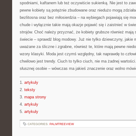
spodniami, kaftanem lub też oczywiście sukienką. Nie jest to zaw
pewne kobiety są potężnie zbudowane oraz niedużo mogą zdziałać
bezlitosna oraz bez miłosierdzia – na wybiegach pojawiają się mod
chude i wyłącznie takie mają okazje pojawić się i zaistnieć w świe
strojów. Choć należy przyznać, że kobiety grubsze również mają 
świecie – sprawdź blog modowy. Już nie tylko dziewczyny, jakie 
uważane za śliczne i zgrabne, również te, które mają pewne nie
wzory klasyki. Moda jest czymś względny, tak naprawdę to człow
chwilowo jest trendy. Ciuch to tylko ciuch, nie ma żadnej wartości
słusznej osobie – wówczas ma jakieś znaczenie oraz wolno mówić
1.
artykuly
2.
teksty
3.
mapa strony
4.
artykuly
5.
artykuly
CATEGORIES:
PALMTREEVIEW