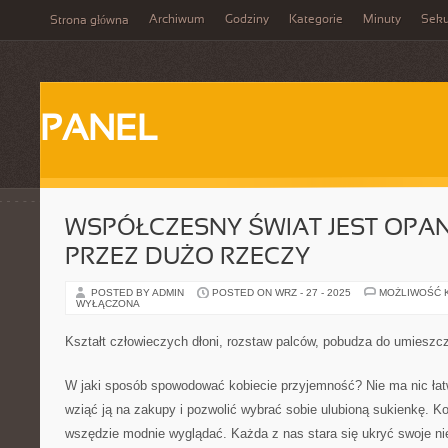
Archiwum
Godziny
Kategorie
Minuty
Sek
Strona główna
PANEL
WSPÓŁCZESNY ŚWIAT JEST OP
PRZEZ DUŻO RZECZY
POSTED BY ADMIN
POSTED ON WRZ - 27 - 2025
MOŻLIWOŚĆ 
WYŁĄCZONA
Kształt człowieczych dłoni, rozstaw palców, pobudza do umieszcz
W jaki sposób spowodować kobiecie przyjemność? Nie ma nic łatw
wziąć ją na zakupy i pozwolić wybrać sobie ulubioną sukienkę. K
wszędzie modnie wyglądać. Każda z nas stara się ukryć swoje ni