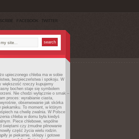
SCRIBE
FACEBOOK
TWITTER
żo upieczonego chleba ma w sobie
ństwa, bezpieczeństwa i spokoju. W
y większość rzeczy kupujemy
łasny bochen staje się symbolem
orzeni. Nie chodzi wyłącznie o smak –
am proces: wyrabianie ciasta,
 wyrośnie, obserwowanie jak skórka
w piekarniku. To moment, w którym
ośpiech na chwilę zwalnia. W Polsce
czenia chleba w domu była kiedyś
alnym. Piece chlebowe, wspólne
ed świętami czy żmudne pilnowanie
owiły część życia wielu rodzin.
piły je piekarnie, sklepy i gotowe