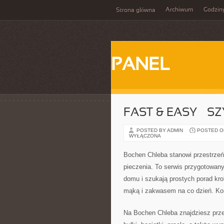
Archiwum
Godzin
Strona główna
PANEL
FAST & EASY – S
POSTED BY ADMIN
POSTED ON 
WYŁĄCZONA
Bochen Chleba stanowi przestrzeń,
pieczenia. To serwis przygotowan
domu i szukają prostych porad kro
mąką i zakwasem na co dzień. Kon
Na Bochen Chleba znajdziesz prze