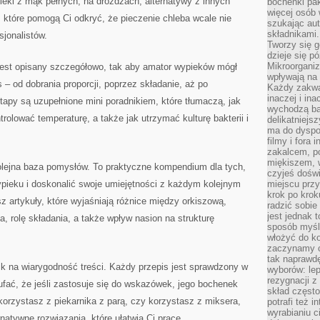
ypieki z mąk pełnych, na drożdżach, alternatywy z innych
bochenki pak
więcej osób
 które pomogą Ci odkryć, że pieczenie chleba wcale nie
szukając aut
składnikami.
jonalistów.
Tworzy się g
dzieje się pó
Mikroorganiz
est opisany szczegółowo, tak aby amator wypieków mógł
wpływają na 
 – od dobrania proporcji, poprzez składanie, aż po
Każdy zakwas
inaczej i in
tapy są uzupełnione mini poradnikiem, które tłumaczą, jak
wychodzą ba
rolować temperaturę, a także jak utrzymać kulturę bakterii i
delikatniej
ma do dyspoz
filmy i fora
zakalcem, p
miękiszem, 
olejna baza pomysłów. To praktyczne kompendium dla tych,
czyjeś dośw
pieku i doskonalić swoje umiejętności z każdym kolejnym
miejscu przy
krok po krok
z artykuły, które wyjaśniają różnice między orkiszową,
radzić sobie
jest jednak 
, rolę składania, a także wpływ nasion na strukturę
sposób myśl
włożyć do ko
zaczynamy cz
tak naprawd
 na wiarygodność treści. Każdy przepis jest sprawdzony w
wyborów: le
rezygnacji z
fać, że jeśli zastosuje się do wskazówek, jego bochenek
skład często
 korzystasz z piekarnika z parą, czy korzystasz z miksera,
potrafi też 
wyrabianiu 
natywne rozwiązania, które ułatwią Ci pracę.