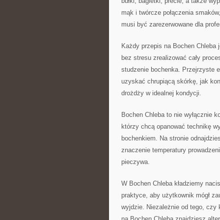
bułki, bagietki, precle, a także w
mąk i twórcze połączenia smaków,
musi być zarezerwowane dla profes
Każdy przepis na Bochen Chleba j
bez stresu zrealizować cały proces
studzenie bochenka. Przejrzyste e
uzyskać chrupiącą skórkę, jak kont
drożdży w idealnej kondycji.
Bochen Chleba to nie wyłącznie k
którzy chcą opanować technikę wy
bochenkiem. Na stronie odnajdzies
znaczenie temperatury prowadzenia
pieczywa.
W Bochen Chleba kładziemy nacisk
praktyce, aby użytkownik mógł zau
wyjdzie. Niezależnie od tego, czy
na Bochen Chleba znajdziesz alter