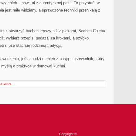
y chleb – powstał z autentycznej pasji. To przystań, w
 jest mile widziany, a sprawdzone techniki przenikają z
agniesz stworzyć bochen lepszy niż z piekarni, Bochen Chleba
ź, wybierz przepis, podążaj za krokami, a szybko
b może stać się rodzinną tradycją.
wodzenia, jeśli chodzi o chleb z pasją – przewodnik, który
 myślą o praktyce w domowej kuchni.
OROWANE
Copyright ©