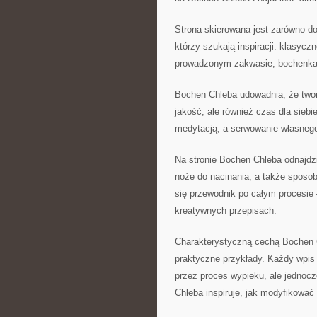
Strona skierowana jest zarówno do
którzy szukają inspiracji. klasyc
prowadzonym zakwasie, bochenkam
Bochen Chleba udowadnia, że twor
jakość, ale również czas dla siebi
medytacją, a serwowanie własnego
Na stronie Bochen Chleba odnajdz
noże do nacinania, a także sposo
się przewodnik po całym procesie
kreatywnych przepisach.
Charakterystyczną cechą Bochen C
praktyczne przykłady. Każdy wpis
przez proces wypieku, ale jednoc
Chleba inspiruje, jak modyfikować 