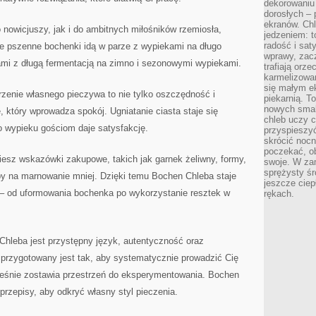
dekorowaniu 
dorosłych – 
ekranów. Chl
 nowicjuszy, jak i do ambitnych miłośników rzemiosła,
jedzeniem: t
radość i sat
zne pszenne bochenki idą w parze z wypiekami na długo
wprawy, zac
i z długą fermentacją na zimno i sezonowymi wypiekami.
trafiają orz
karmelizowan
się małym e
zenie własnego pieczywa to nie tylko oszczędność i
piekarnią. T
nowych smak
e, który wprowadza spokój. Ugniatanie ciasta staje się
chleb uczy c
 wypieku gościom daje satysfakcję.
przyspieszyć
skrócić noc
poczekać, ob
iesz wskazówki zakupowe, takich jak garnek żeliwny, formy,
swoje. W za
sprężysty śr
by na marnowanie mniej. Dzięki temu Bochen Chleba staje
jeszcze ciep
 – od uformowania bochenka po wykorzystanie resztek w
rękach.
hleba jest przystępny język, autentyczność oraz
 przygotowany jest tak, aby systematycznie prowadzić Cię
ześnie zostawia przestrzeń do eksperymentowania. Bochen
przepisy, aby odkryć własny styl pieczenia.