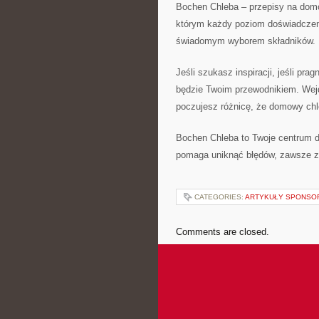
Bochen Chleba – przepisy na domow
którym każdy poziom doświadczenia
świadomym wyborem składników.
Jeśli szukasz inspiracji, jeśli pr
będzie Twoim przewodnikiem. Wejd
poczujesz różnicę, że domowy chle
Bochen Chleba to Twoje centrum do
pomaga uniknąć błędów, zawsze z
CATEGORIES:
ARTYKUŁY SPONS
Comments are closed.