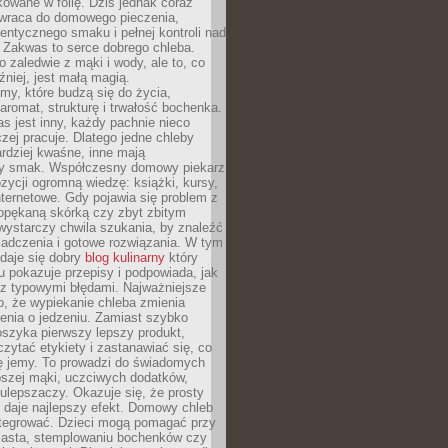
owane w folię. Dziś jednak coraz
 wraca do domowego pieczenia,
entycznego smaku i pełnej kontroli nad
 Zakwas to serce dobrego chleba.
o zaledwie z mąki i wody, ale to, co
źniej, jest małą magią.
my, które budzą się do życia,
aromat, strukturę i trwałość bochenka.
 jest inny, każdy pachnie nieco
aczej pracuje. Dlatego jedne chleby
rdziej kwaśne, inne mają
szy smak. Współczesny domowy piekarz
ycji ogromną wiedzę: książki, kursy,
 internetowe. Gdy pojawia się problem z
opękaną skórką czy zbyt zbitym
wystarczy chwila szukania, by znaleźć
iadczenia i gotowe rozwiązania. W tym
daje się dobry
blog kulinarny
który
u pokazuje przepisy i podpowiada, jak
 z typowymi błędami. Najważniejsze
to, że wypiekanie chleba zmienia
enia o jedzeniu. Zamiast szybko
szyka pierwszy lepszy produkt,
ytać etykiety i zastanawiać się, co
ę jemy. To prowadzi do świadomych
pszej mąki, uczciwych dodatków,
 ulepszaczy. Okazuje się, że prosty
 daje najlepszy efekt. Domowy chleb
integrować. Dzieci mogą pomagać przy
ciasta, stemplowaniu bochenków czy