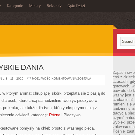
y
Kategorie
Minuty
Sekundy
Spis Treści
SUB
ZYBKIE DANIA
Zapach świe
coś z dzieci
FAST
LIS - 11 - 2025
MOŻLIWOŚĆ KOMENTOWANIA
ZOSTAŁA
czasach, gd
&
EASY
gotowych, w
–
powrotu do k
SZYBKIE
 w którym aromat chrupiącej skórki przeplata się z pasją do
ważny jest s
DANIA
czekanie aż
y dla osób, które chcą samodzielnie tworzyć pieczywo w
rumieni się 
k po kroku, ale także dla tych, którzy eksperymentują z
codzienny p
tradycja pie
iecznie odwiedź kategorię:
Różne
i Pieczywo.
czymś natur
wypieki prz
zakwasu stan
testowane pomysły na chleb prosto z własnego pieca,
Później zastą