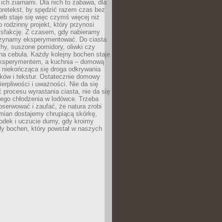
ich ziarnami. Dla nich to zabawa, dla
pretekst, by spędzić razem czas bez
eb staje się więc czymś więcej niż
o rodzinny projekt, który przynosi
ysfakcję. Z czasem, gdy nabieramy
zynamy eksperymentować. Do ciasta
echy, suszone pomidory, oliwki czy
a cebula. Każdy kolejny bochen staje
ksperymentem, a kuchnia – domową
o niekończąca się droga odkrywania
ów i tekstur. Ostatecznie domowy
ierpliwości i uważności. Nie da się
 procesu wyrastania ciasta, nie da się
nego chłodzenia w lodówce. Trzeba
serwować i zaufać, że natura zrobi
mian dostajemy chrupiącą skórkę,
odek i uczucie dumy, gdy kroimy
ły bochen, który powstał w naszych