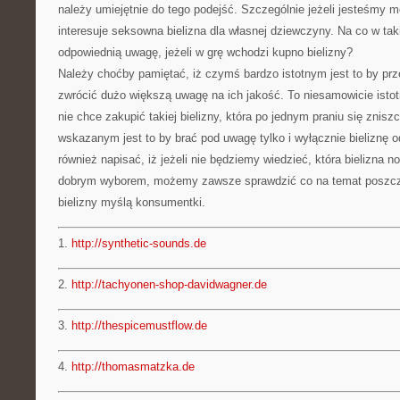
należy umiejętnie do tego podejść. Szczególnie jeżeli jesteśmy 
interesuje seksowna bielizna dla własnej dziewczyny. Na co w tak
odpowiednią uwagę, jeżeli w grę wchodzi kupno bielizny?
Należy choćby pamiętać, iż czymś bardzo istotnym jest to by prz
zwrócić dużo większą uwagę na ich jakość. To niesamowicie isto
nie chce zakupić takiej bielizny, która po jednym praniu się znis
wskazanym jest to by brać pod uwagę tylko i wyłącznie bieliznę o
również napisać, iż jeżeli nie będziemy wiedzieć, która bielizna n
dobrym wyborem, możemy zawsze sprawdzić co na temat poszcz
bielizny myślą konsumentki.
1.
http://synthetic-sounds.de
2.
http://tachyonen-shop-davidwagner.de
3.
http://thespicemustflow.de
4.
http://thomasmatzka.de