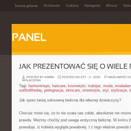
Archiwum
Godziny
Kategorie
Minuty
Sek
Strona główna
PANEL
JAK PREZENTOWAĆ SIĘ O WIELE 
POSTED BY ADMIN
POSTED ON STY - 2 - 2026
MOŻLIWOŚĆ K
WYŁĄCZONA
Tagi:
fashioninspo
,
haircare
,
kosmetyki
,
makijaż
,
moda
,
modadam
outfitoftheday
,
pielegnacja
,
skincare
,
streetstyle
,
styl
,
stylizacje
,
t
Jak sporo taniej seksowną bieliznę dla własnej dziewczyny?
Chociaż mówi się, że to nie szata nas zdobi, absolutnie nie moż
prawda. Weźmy choćby pod uwagę erotyczną bieliznę. W końcu b
powoduje, iż kobieta wygląda powabniej. I z tego właśnie powodu