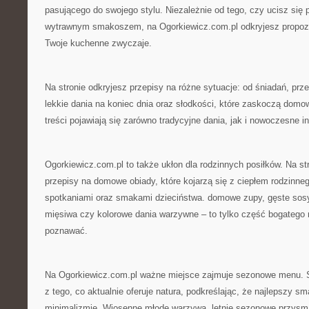
pasującego do swojego stylu. Niezależnie od tego, czy ucisz się 
wytrawnym smakoszem, na Ogorkiewicz.com.pl odkryjesz propozyc
Twoje kuchenne zwyczaje.
Na stronie odkryjesz przepisy na różne sytuacje: od śniadań, prz
lekkie dania na koniec dnia oraz słodkości, które zaskoczą domow
treści pojawiają się zarówno tradycyjne dania, jak i nowoczesne i
Ogorkiewicz.com.pl to także ukłon dla rodzinnych posiłków. Na str
przepisy na domowe obiady, które kojarzą się z ciepłem rodzinne
spotkaniami oraz smakami dzieciństwa. domowe zupy, gęste sosy
mięsiwa czy kolorowe dania warzywne – to tylko część bogatego
poznawać.
Na Ogorkiewicz.com.pl ważne miejsce zajmuje sezonowe menu. 
z tego, co aktualnie oferuje natura, podkreślając, że najlepszy sm
minimalizmie. Wiosenne młode warzywa, letnie sezonowe przysma