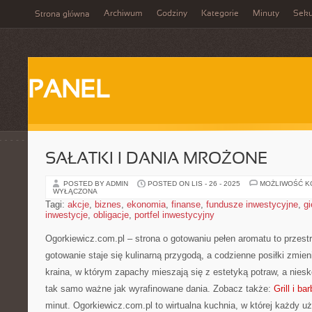
Archiwum
Godziny
Kategorie
Minuty
Sek
Strona główna
PANEL
SAŁATKI I DANIA MROŻONE
POSTED BY ADMIN
POSTED ON LIS - 26 - 2025
MOŻLIWOŚĆ 
WYŁĄCZONA
Tagi:
akcje
,
biznes
,
ekonomia
,
finanse
,
fundusze inwestycyjne
,
gi
inwestycje
,
obligacje
,
portfel inwestycyjny
Ogorkiewicz.com.pl – strona o gotowaniu pełen aromatu to przest
gotowanie staje się kulinarną przygodą, a codzienne posiłki zmien
kraina, w którym zapachy mieszają się z estetyką potraw, a nies
tak samo ważne jak wyrafinowane dania. Zobacz także:
Grill i ba
minut. Ogorkiewicz.com.pl to wirtualna kuchnia, w której każdy u