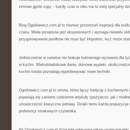
zimowe gęste zupy – każdy czas w roku ma tu swój specjalny dzi
Blog Ogorkiewicz.com.pl to również przestrzeń inspiracji dla osó
czasu. Wiele przepisów jest ekspresowych i wymaga niewielu skł
przygotowywanie posiłków nie musi być kłopotem, lecz może stać
Jednocześnie w serwisie nie brakuje kulinarnego wyzwania dla tyc
w kuchni. Wieloskładnikowe dania, domowe wypieki, okoliczności
kuchni świata pozwalają wypróbowywać nowe techniki.
Ogorkiewicz.com.pl to strona, która łączy tradycję z kuchennymi
pojawiają się zarówno codzienne artykuły spożywcze, jak i modne
unowocześnić klasyczne potrawy. Dzięki temu każda propozycj
preferencji smakowych czytelnika.
Na Ogorkiewicz.com.pl dużą rolę odgrywają także użyteczne triki,