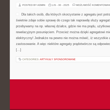
POSTED BY ADMIN
LIS - 30 - 2025
MOŻLIWOŚĆ KOMENTOWAN
Dla takich osób, dla których skorzystanie z agregatu jest po
świetnie zdaje sobie sprawę do czego tak naprawdę służy agrega
przebywamy na np. własnej działce, gdzie nie ma prądu, użytkowa
rewelacyjnym posunięciem. Przecież można dzięki agregatowi mie
elektryczny! Jednakże na pewno nie można mówić, iż wszystkie 
zastosowanie. A więc niektóre agregaty prądotwórcze są odpowiedn
[…]
CATEGORIES:
ARTYKUŁY SPONSOROWANE