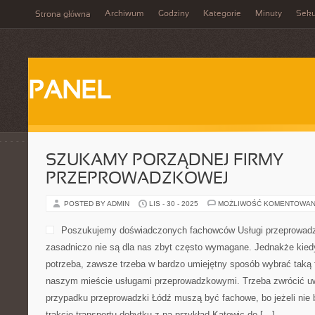
Archiwum
Godziny
Kategorie
Minuty
Sek
Strona główna
PANEL
SZUKAMY PORZĄDNEJ FIRMY
PRZEPROWADZKOWEJ
POSTED BY ADMIN
LIS - 30 - 2025
MOŻLIWOŚĆ KOMENTOWAN
Poszukujemy doświadczonych fachowców Usługi przeprowadzko
zasadniczo nie są dla nas zbyt często wymagane. Jednakże kiedy
potrzeba, zawsze trzeba w bardzo umiejętny sposób wybrać taką fi
naszym mieście usługami przeprowadzkowymi. Trzeba zwrócić u
przypadku przeprowadzki Łódź muszą być fachowe, bo jeżeli nie b
trakcie transportu dobytku z na przykład Katowic do […]