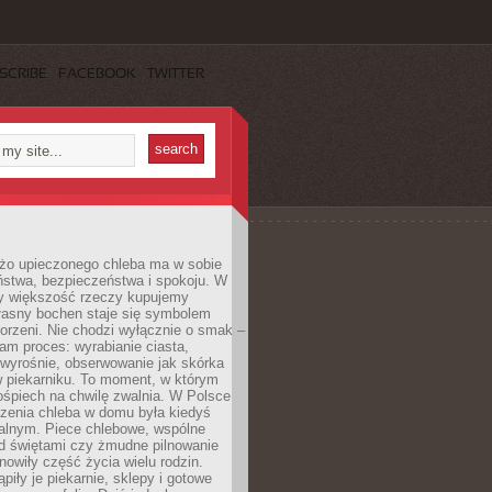
SCRIBE
FACEBOOK
TWITTER
żo upieczonego chleba ma w sobie
ństwa, bezpieczeństwa i spokoju. W
y większość rzeczy kupujemy
łasny bochen staje się symbolem
orzeni. Nie chodzi wyłącznie o smak –
am proces: wyrabianie ciasta,
 wyrośnie, obserwowanie jak skórka
w piekarniku. To moment, w którym
ośpiech na chwilę zwalnia. W Polsce
czenia chleba w domu była kiedyś
alnym. Piece chlebowe, wspólne
ed świętami czy żmudne pilnowanie
owiły część życia wielu rodzin.
piły je piekarnie, sklepy i gotowe