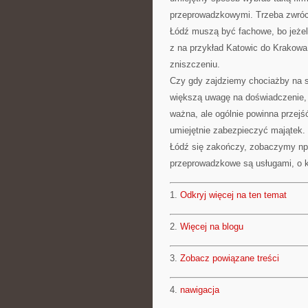
przeprowadzkowymi. Trzeba zwróc
Łódź muszą być fachowe, bo jeżeli 
z na przykład Katowic do Krakowa
zniszczeniu.
Czy gdy zajdziemy chociażby na s
większą uwagę na doświadczenie, 
ważna, ale ogólnie powinna przej
umiejętnie zabezpieczyć majątek. 
Łódź się zakończy, zobaczymy np
przeprowadzkowe są usługami, o k
1.
Odkryj więcej na ten temat
2.
Więcej na blogu
3.
Zobacz powiązane treści
4.
nawigacja