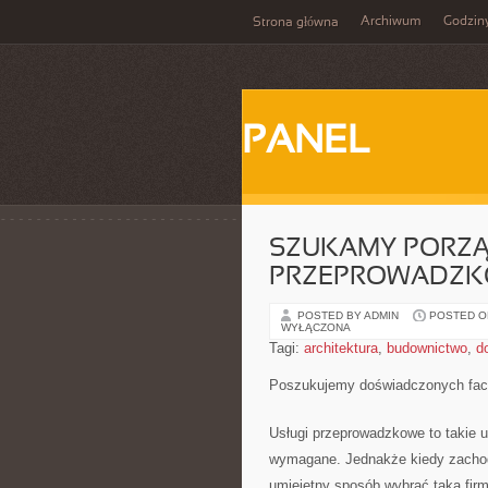
Archiwum
Godzin
Strona główna
PANEL
SZUKAMY PORZĄ
PRZEPROWADZK
POSTED BY ADMIN
POSTED ON 
WYŁĄCZONA
Tagi:
architektura
,
budownictwo
,
d
Poszukujemy doświadczonych fa
Usługi przeprowadzkowe to takie u
wymagane. Jednakże kiedy zachodz
umiejętny sposób wybrać taką firm