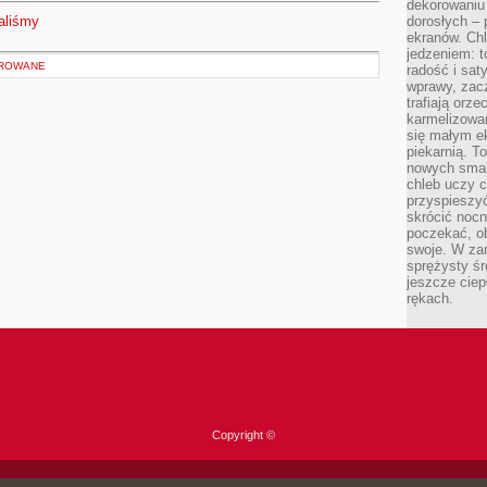
dekorowaniu 
aliśmy
dorosłych – 
ekranów. Chl
jedzeniem: t
OROWANE
radość i sat
wprawy, zac
trafiają orz
karmelizowan
się małym e
piekarnią. T
nowych smak
chleb uczy c
przyspieszyć
skrócić noc
poczekać, ob
swoje. W za
sprężysty śr
jeszcze ciep
rękach.
Copyright ©