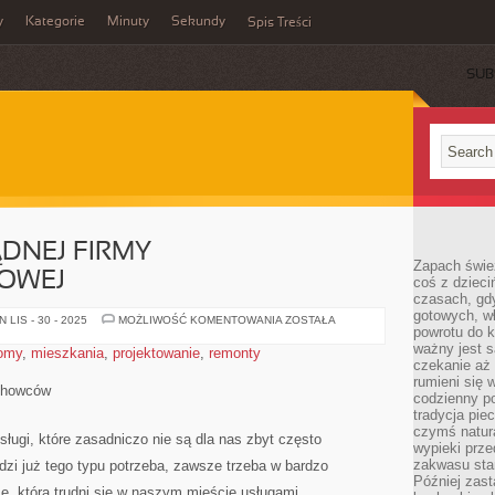
y
Kategorie
Minuty
Sekundy
Spis Treści
SUB
DNEJ FIRMY
Zapach świe
OWEJ
coś z dzieci
czasach, gd
gotowych, w
SZUKAMY
LIS - 30 - 2025
MOŻLIWOŚĆ KOMENTOWANIA
ZOSTAŁA
powrotu do k
PORZĄDNEJ
FIRMY
ważny jest s
omy
,
mieszkania
,
projektowanie
,
remonty
PRZEPROWADZKOWEJ
czekanie aż
rumieni się 
chowców
codzienny p
tradycja pie
czymś natur
sługi, które zasadniczo nie są dla nas zbyt często
wypieki prz
zakwasu stan
i już tego typu potrzeba, zawsze trzeba w bardzo
Później zastą
ę, która trudni się w naszym mieście usługami