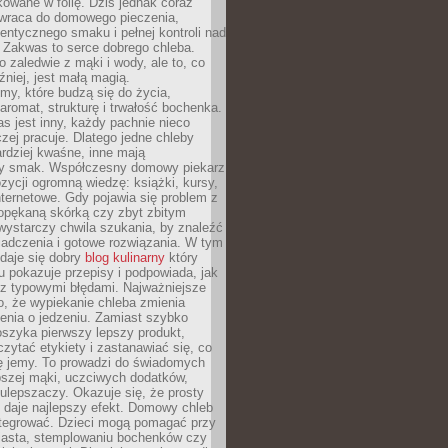
owane w folię. Dziś jednak coraz
 wraca do domowego pieczenia,
entycznego smaku i pełnej kontroli nad
 Zakwas to serce dobrego chleba.
o zaledwie z mąki i wody, ale to, co
źniej, jest małą magią.
my, które budzą się do życia,
aromat, strukturę i trwałość bochenka.
 jest inny, każdy pachnie nieco
aczej pracuje. Dlatego jedne chleby
rdziej kwaśne, inne mają
szy smak. Współczesny domowy piekarz
ycji ogromną wiedzę: książki, kursy,
 internetowe. Gdy pojawia się problem z
opękaną skórką czy zbyt zbitym
wystarczy chwila szukania, by znaleźć
iadczenia i gotowe rozwiązania. W tym
daje się dobry
blog kulinarny
który
u pokazuje przepisy i podpowiada, jak
 z typowymi błędami. Najważniejsze
to, że wypiekanie chleba zmienia
enia o jedzeniu. Zamiast szybko
szyka pierwszy lepszy produkt,
ytać etykiety i zastanawiać się, co
ę jemy. To prowadzi do świadomych
pszej mąki, uczciwych dodatków,
 ulepszaczy. Okazuje się, że prosty
 daje najlepszy efekt. Domowy chleb
integrować. Dzieci mogą pomagać przy
ciasta, stemplowaniu bochenków czy