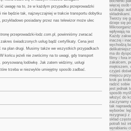
bochenki pak
więcej osób
ić uwagę na to, że w każdym przypadku przeprowadzki
szukając aut
nie będzie tak, najzwyczajniej w trakcie transportu dobytku
składnikami.
Tworzy się g
, przykładowo posiadany przez nas telewizor może ulec
dzieje się pó
Mikroorganiz
wpływają na 
tronę przeprowadzki-lodz.com.pl, powinniśmy zwracać
Każdy zakwas
inaczej i in
zakres świadczonych usług bądź certyfikaty. Cena jest
wychodzą ba
ść na plan drugi. Musimy także we wszystkich przypadkach
delikatniej
ma do dyspoz
W końcu jeżeli nie zwrócimy na to uwagi, gdy transport
filmy i fora
zakalcem, p
. porysowaną lodówkę. Jak zatem widzimy, usługi
miękiszem, 
tóre trzeba w niezwykle umiejętny sposób zadbać.
czyjeś dośw
miejscu przy
krok po krok
radzić sobie
jest jednak 
sposób myśl
włożyć do ko
zaczynamy cz
tak naprawd
wyborów: le
rezygnacji z
skład często
potrafi też 
wyrabianiu 