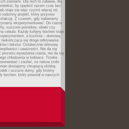
ich ziarnami. Dla nich to zabawa, dla
pretekst, by spędzić razem czas bez
eb staje się więc czymś więcej niż
o rodzinny projekt, który przynosi
ysfakcję. Z czasem, gdy nabieramy
zynamy eksperymentować. Do ciasta
echy, suszone pomidory, oliwki czy
a cebula. Każdy kolejny bochen staje
ksperymentem, a kuchnia – domową
o niekończąca się droga odkrywania
ów i tekstur. Ostatecznie domowy
ierpliwości i uważności. Nie da się
 procesu wyrastania ciasta, nie da się
nego chłodzenia w lodówce. Trzeba
serwować i zaufać, że natura zrobi
mian dostajemy chrupiącą skórkę,
odek i uczucie dumy, gdy kroimy
ły bochen, który powstał w naszych