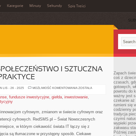
y
Kategorie
Minuty
Sekundy
Spis Treści
SUB
SPOŁECZEŃSTWO I SZTUCZNA
Zapach świe
 PRAKTYCE
coś z dzieci
czasach, gd
gotowych, w
TECHNOLOGIA
LIS - 26 - 2025
MOŻLIWOŚĆ KOMENTOWANIA
ZOSTAŁA
powrotu do k
I
SPOŁECZEŃSTWO
ważny jest s
anse
,
fundusze inwestycyjne
,
giełda
,
inwestowanie
,
I
czekanie aż
stycyjny
SZTUCZNA
INTELIGENCJA
rumieni się 
W
codzienny p
PRAKTYCE
 innowacjom cyfrowym, zmianom w świecie cyfrowym oraz
tradycja pie
czymś natur
etencji cyfrowych. RedSMS.pl – Świat Nowoczesnych
wypieki prz
 miejsce, w którym ciekawość świata IT łączy się z
zakwasu stan
Później zastą
ojęcia są tłumaczone w przystępny sposób. Ciekawe