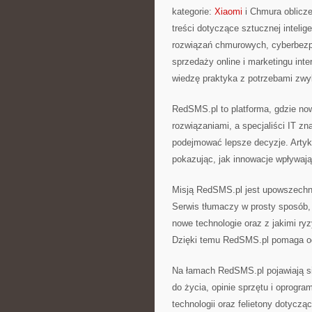
kategorie:
Xiaomi
i Chmura oblicz
treści dotyczące sztucznej intelig
rozwiązań chmurowych, cyberbezpi
sprzedaży online i marketingu int
wiedzę praktyka z potrzebami zwy
RedSMS.pl to platforma, gdzie no
rozwiązaniami, a specjaliści IT zn
podejmować lepsze decyzje. Artyk
pokazując, jak innowacje wpływają
Misją RedSMS.pl jest upowszechni
Serwis tłumaczy w prosty sposób, 
nowe technologie oraz z jakimi r
Dzięki temu RedSMS.pl pomaga od
Na łamach RedSMS.pl pojawiają się
do życia, opinie sprzętu i oprogr
technologii oraz felietony dotycz