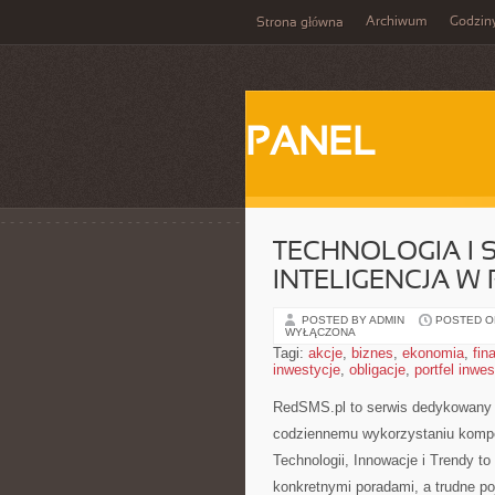
Archiwum
Godzin
Strona główna
PANEL
TECHNOLOGIA I 
INTELIGENCJA W
POSTED BY ADMIN
POSTED ON 
WYŁĄCZONA
Tagi:
akcje
,
biznes
,
ekonomia
,
fin
inwestycje
,
obligacje
,
portfel inwe
RedSMS.pl to serwis dedykowany
codziennemu wykorzystaniu komp
Technologii, Innowacje i Trendy to
konkretnymi poradami, a trudne p