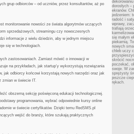
dekorowaniu 
ych grup odbiorców – od uczniów, przez konsultantów, aż po
dorosłych – 
ekranów. Chl
jedzeniem: t
radość i sat
wprawy, zac
t monitorowanie nowości ze świata algorytmów uczących
trafiają orz
tform sprzedażowych, streamingu czy nowoczesnych
karmelizowan
się małym e
i informacje z wielu dziedzin, aby w jednym miejscu
piekarnią. T
eje się w technologiach.
nowych smak
chleb uczy c
przyspieszyć
nych zastosowaniach. Zamiast mówić o innowacji w
skrócić noc
poczekać, ob
azuje na przykładach, jak startup’y wykorzystują rozwiązania
swoje. W za
, jak odbiorcy końcowi korzystają nowych narzędzi oraz jak
sprężysty śr
jeszcze ciep
 zmian w świecie IT.
rękach.
źć obszerną sekcję poświęconą edukacji technologicznej.
podstawy programowania, wybrać odpowiednie kursy online
iadomie w świecie certyfikatów. Dzięki temu RedSMS.pl
chcących wejść do branży, które szukają praktycznych