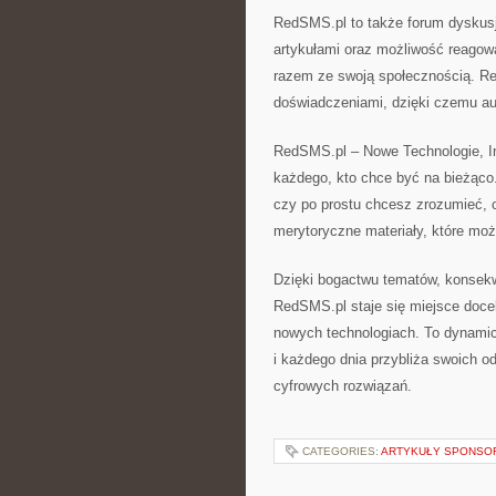
RedSMS.pl to także forum dyskusj
artykułami oraz możliwość reagowa
razem ze swoją społecznością. Re
doświadczeniami, dzięki czemu au
RedSMS.pl – Nowe Technologie, In
każdego, kto chce być na bieżąco. 
czy po prostu chcesz zrozumieć, c
merytoryczne materiały, które mo
Dzięki bogactwu tematów, konsekwen
RedSMS.pl staje się miejsce doce
nowych technologiach. To dynamic
i każdego dnia przybliża swoich o
cyfrowych rozwiązań.
CATEGORIES:
ARTYKUŁY SPONS