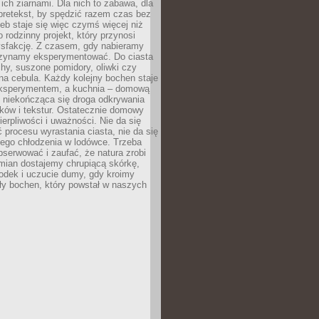
ich ziarnami. Dla nich to zabawa, dla
pretekst, by spędzić razem czas bez
eb staje się więc czymś więcej niż
o rodzinny projekt, który przynosi
ysfakcję. Z czasem, gdy nabieramy
zynamy eksperymentować. Do ciasta
echy, suszone pomidory, oliwki czy
a cebula. Każdy kolejny bochen staje
ksperymentem, a kuchnia – domową
o niekończąca się droga odkrywania
ów i tekstur. Ostatecznie domowy
ierpliwości i uważności. Nie da się
 procesu wyrastania ciasta, nie da się
nego chłodzenia w lodówce. Trzeba
serwować i zaufać, że natura zrobi
mian dostajemy chrupiącą skórkę,
odek i uczucie dumy, gdy kroimy
ły bochen, który powstał w naszych