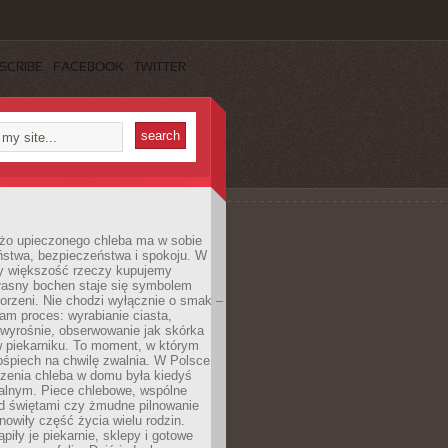
SCRIBE
FACEBOOK
TWITTER
żo upieczonego chleba ma w sobie
ństwa, bezpieczeństwa i spokoju. W
y większość rzeczy kupujemy
łasny bochen staje się symbolem
orzeni. Nie chodzi wyłącznie o smak –
am proces: wyrabianie ciasta,
 wyrośnie, obserwowanie jak skórka
w piekarniku. To moment, w którym
ośpiech na chwilę zwalnia. W Polsce
czenia chleba w domu była kiedyś
alnym. Piece chlebowe, wspólne
ed świętami czy żmudne pilnowanie
owiły część życia wielu rodzin.
piły je piekarnie, sklepy i gotowe