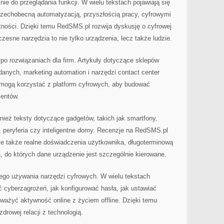
e do przeglądania funkcji. W wielu tekstach pojawiają się
zechobecną automatyzacją, przyszłością pracy, cyfrowymi
tności. Dzięki temu RedSMS.pl rozwija dyskusję o cyfrowej
zesne narzędzia to nie tylko urządzenia, lecz także ludzie.
po rozwiązaniach dla firm. Artykuły dotyczące sklepów
i danych, marketing automation i narzędzi contact center
y mogą korzystać z platform cyfrowych, aby budować
ientów.
ież teksty dotyczące gadgetów, takich jak smartfony,
y, peryferia czy inteligentne domy. Recenzje na RedSMS.pl
ale także realne doświadczenia użytkownika, długoterminową
 do których dane urządzenie jest szczególnie kierowane.
go używania narzędzi cyfrowych. W wielu tekstach
kać cyberzagrożeń, jak konfigurować hasła, jak ustawiać
oważyć aktywność online z życiem offline. Dzięki temu
drowej relacji z technologią.