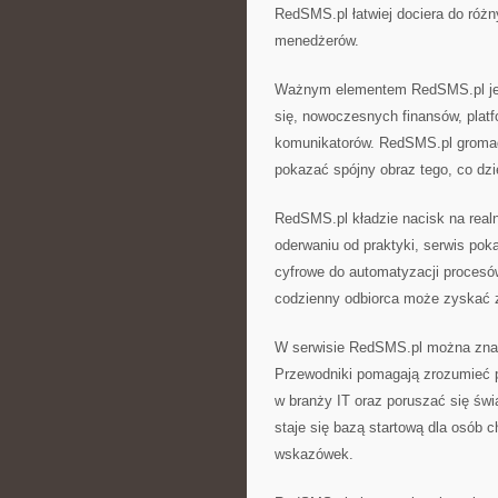
RedSMS.pl łatwiej dociera do różn
menedżerów.
Ważnym elementem RedSMS.pl jes
się, nowoczesnych finansów, pla
komunikatorów. RedSMS.pl gromadz
pokazać spójny obraz tego, co dzi
RedSMS.pl kładzie nacisk na real
oderwaniu od praktyki, serwis pok
cyfrowe do automatyzacji procesów
codzienny odbiorca może zyskać z
W serwisie RedSMS.pl można znale
Przewodniki pomagają zrozumieć 
w branży IT oraz poruszać się św
staje się bazą startową dla osób 
wskazówek.