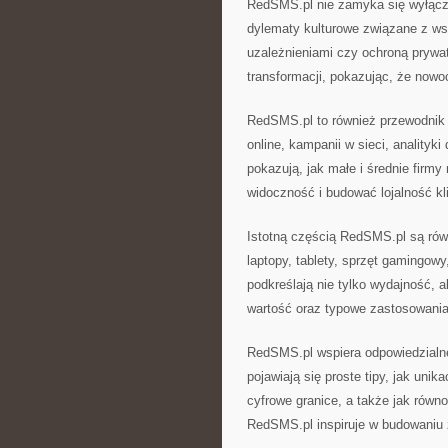
RedSMS.pl nie zamyka się wyłączni
dylematy kulturowe związane z ws
uzależnieniami czy ochroną prywa
transformacji, pokazując, że nowoc
RedSMS.pl to również przewodnik 
online, kampanii w sieci, analityk
pokazują, jak małe i średnie firm
widoczność i budować lojalność kl
Istotną częścią RedSMS.pl są równ
laptopy, tablety, sprzęt gamingow
podkreślają nie tylko wydajność, 
wartość oraz typowe zastosowania,
RedSMS.pl wspiera odpowiedzialne
pojawiają się proste tipy, jak uni
cyfrowe granice, a także jak równ
RedSMS.pl inspiruje w budowaniu z