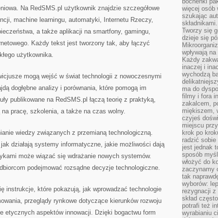
bochenki pak
eniowa. Na RedSMS.pl użytkownik znajdzie szczegółowe
więcej osób
szukając aut
encji, machine learningu, automatyki, Internetu Rzeczy,
składnikami.
Tworzy się g
eczeństwa, a także aplikacji na smartfony, gamingu,
dzieje się pó
ernetowego. Każdy tekst jest tworzony tak, aby łączyć
Mikroorganiz
wpływają na 
kłego użytkownika.
Każdy zakwas
inaczej i in
wychodzą ba
wicjusze mogą wejść w świat technologii z nowoczesnymi
delikatniej
ajdą dogłębne analizy i porównania, które pomogą im
ma do dyspoz
filmy i fora
uły publikowane na RedSMS.pl łączą teorię z praktyką,
zakalcem, p
miękiszem, 
 na pracę, szkolenia, a także na czas wolny.
czyjeś dośw
miejscu przy
anie wiedzy związanych z przemianą technologiczną.
krok po krok
radzić sobie
jak działają systemy informatyczne, jakie możliwości dają
jest jednak 
sposób myśl
yzykami może wiązać się wdrażanie nowych systemów.
włożyć do ko
biorcom podejmować rozsądne decyzje technologiczne.
zaczynamy cz
tak naprawd
wyborów: le
 instrukcje, które pokazują, jak wprowadzać technologie
rezygnacji z
skład często
amowania, przeglądy rynkowe dotyczące kierunków rozwoju
potrafi też 
ące etycznych aspektów innowacji. Dzięki bogactwu form
wyrabianiu 