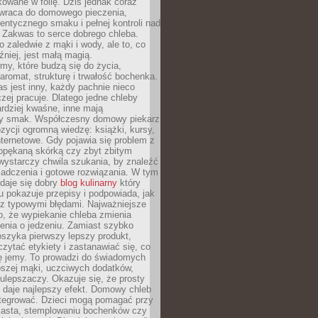
owane w folię. Dziś jednak coraz
 wraca do domowego pieczenia,
entycznego smaku i pełnej kontroli nad
 Zakwas to serce dobrego chleba.
o zaledwie z mąki i wody, ale to, co
źniej, jest małą magią.
my, które budzą się do życia,
aromat, strukturę i trwałość bochenka.
 jest inny, każdy pachnie nieco
aczej pracuje. Dlatego jedne chleby
rdziej kwaśne, inne mają
szy smak. Współczesny domowy piekarz
ycji ogromną wiedzę: książki, kursy,
 internetowe. Gdy pojawia się problem z
opękaną skórką czy zbyt zbitym
wystarczy chwila szukania, by znaleźć
iadczenia i gotowe rozwiązania. W tym
daje się dobry
blog kulinarny
który
u pokazuje przepisy i podpowiada, jak
 z typowymi błędami. Najważniejsze
to, że wypiekanie chleba zmienia
enia o jedzeniu. Zamiast szybko
szyka pierwszy lepszy produkt,
ytać etykiety i zastanawiać się, co
ę jemy. To prowadzi do świadomych
pszej mąki, uczciwych dodatków,
 ulepszaczy. Okazuje się, że prosty
 daje najlepszy efekt. Domowy chleb
integrować. Dzieci mogą pomagać przy
ciasta, stemplowaniu bochenków czy