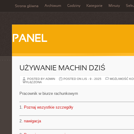
Archiwum
Godziny
Kategorie
Minuty
Sek
Strona główna
PANEL
UŻYWANIE MACHIN DZIŚ
POSTED BY ADMIN
POSTED ON LIS - 9 - 2025
MOŻLIWOŚĆ K
WYŁĄCZONA
Pracownik w biurze rachunkowym
1.
Poznaj wszystkie szczegóły
2.
nawigacja