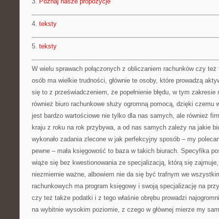
3.
Poznaj nasze propozycje
4.
teksty
5.
teksty
W wielu sprawach połączonych z obliczaniem rachunków czy też
osób ma wielkie trudności, głównie te osoby, które prowadzą ak
się to z przeświadczeniem, że popełnienie błędu, w tym zakresi
również biuro rachunkowe służy ogromną pomocą, dzięki czemu w
jest bardzo wartościowe nie tylko dla nas samych, ale również fi
kraju z roku na rok przybywa, a od nas samych zależy na jakie b
wykonało zadania zlecone w jak perfekcyjny sposób – my polecam
pewne – mała księgowość to baza w takich biurach. Specyfika po
wiąże się bez kwestionowania ze specjalizacją, którą się zajmuje,
niezmiernie ważne, albowiem nie da się być trafnym we wszystki
rachunkowych ma program księgowy i swoją specjalizację na przy
czy też także podatki i z tego właśnie obrębu prowadzi najogromn
na wybitnie wysokim poziomie, z czego w głównej mierze my sam